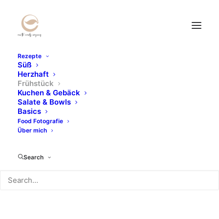
Rezepte
Süß
Herzhaft
Frühstück
Kuchen & Gebäck
Salate & Bowls
Basics
Food Fotografie
Über mich
Granola Tartelettes
Search
JUNI 9, 2021
|
IN
REZEPTE
,
FRÜHSTÜCK
|
BY
ADMIN